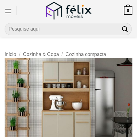
Skip
0
to
content
Pesquisar
por:
Início
/
Cozinha & Copa
/
Cozinha compacta