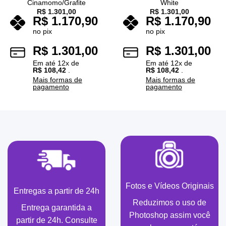
Cinamomo/Grafite
White
R$
1.301,00
R$
1.301,00
R$
1.170,90
R$
1.170,90
no pix
no pix
R$
1.301,00
R$
1.301,00
Em até
12
x de
Em até
12
x de
R$
108,42
.
R$
108,42
.
Mais formas de
Mais formas de
pagamento
pagamento
Fotos e Vídeos Originais
Entregas a partir de 24h
Reduzimos o uso de
Entrega garantida a
Photoshop assim você
partir de 24h. Consulte