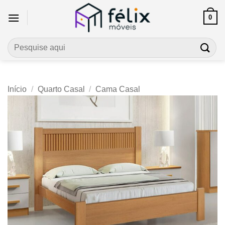
Skip
0
to
content
Pesquisar
por:
Início
/
Quarto Casal
/
Cama Casal