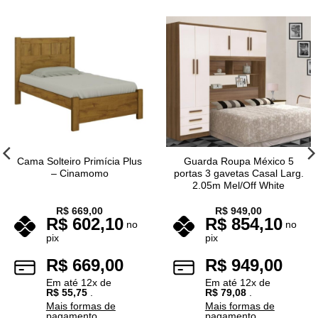
Cama Solteiro Primícia Plus
Guarda Roupa México 5
– Cinamomo
portas 3 gavetas Casal Larg.
2.05m Mel/Off White
R$
669,00
R$
949,00
R$
602,10
R$
854,10
no
no
pix
pix
R$
669,00
R$
949,00
Em até
12
x de
Em até
12
x de
R$
55,75
.
R$
79,08
.
Mais formas de
Mais formas de
pagamento
pagamento