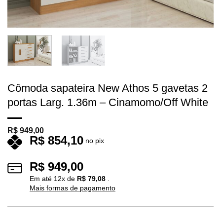
Cômoda sapateira New Athos 5 gavetas 2
portas Larg. 1.36m – Cinamomo/Off White
R$
949,00
R$
854,10
no pix
R$
949,00
Em até
12
x de
R$
79,08
.
Mais formas de pagamento