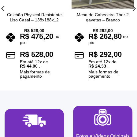
Colchão Physical Resistente
Mesa de Cabeceira Thor 2
Liso Casal – 138x188x12
gavetas – Branco
R$
528,00
R$
292,00
R$
475,20
R$
262,80
no
no
pix
pix
R$
528,00
R$
292,00
Em até
12
x de
Em até
12
x de
R$
44,00
.
R$
24,33
.
Mais formas de
Mais formas de
pagamento
pagamento
Fotos e Vídeos Originais