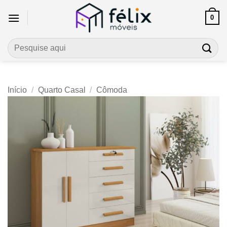
Skip
0
to
content
Pesquisar
por:
Início
/
Quarto Casal
/
Cômoda