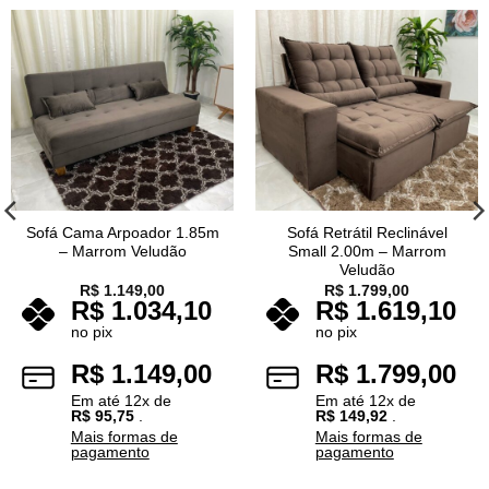
Sofá Cama Arpoador 1.85m
Sofá Retrátil Reclinável
– Marrom Veludão
Small 2.00m – Marrom
Veludão
R$
1.149,00
R$
1.799,00
R$
1.034,10
R$
1.619,10
no pix
no pix
R$
1.149,00
R$
1.799,00
Em até
12
x de
Em até
12
x de
R$
95,75
.
R$
149,92
.
Mais formas de
Mais formas de
pagamento
pagamento