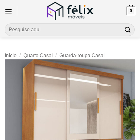
Skip
0
to
content
Pesquisar
por:
Início
/
Quarto Casal
/
Guarda-roupa Casal