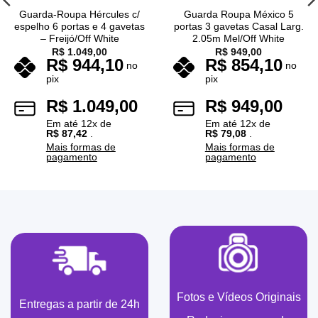
Guarda-Roupa Hércules c/
Guarda Roupa México 5
espelho 6 portas e 4 gavetas
portas 3 gavetas Casal Larg.
– Freijó/Off White
2.05m Mel/Off White
R$
1.049,00
R$
949,00
R$
944,10
R$
854,10
no
no
pix
pix
R$
1.049,00
R$
949,00
Em até
12
x de
Em até
12
x de
R$
87,42
.
R$
79,08
.
Mais formas de
Mais formas de
pagamento
pagamento
Fotos e Vídeos Originais
Entregas a partir de 24h