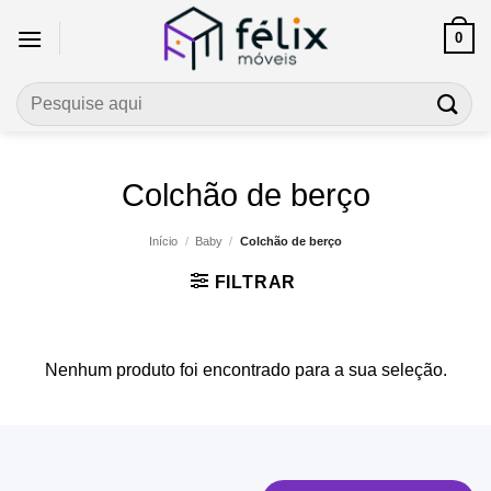
Skip
0
to
content
Pesquisar
por:
Colchão de berço
Início
/
Baby
/
Colchão de berço
FILTRAR
Nenhum produto foi encontrado para a sua seleção.