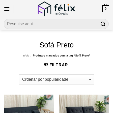
Skip
0
to
content
Pesquisar
por:
Sofá Preto
Início
/
Produtos marcados com a tag “Sofá Preto”
FILTRAR