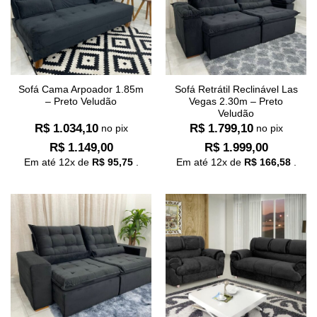
Sofá Cama Arpoador 1.85m
Sofá Retrátil Reclinável Las
– Preto Veludão
Vegas 2.30m – Preto
Veludão
R$
1.034,10
R$
1.799,10
no pix
no pix
R$
1.149,00
R$
1.999,00
Em até
12
x de
R$
95,75
.
Em até
12
x de
R$
166,58
.