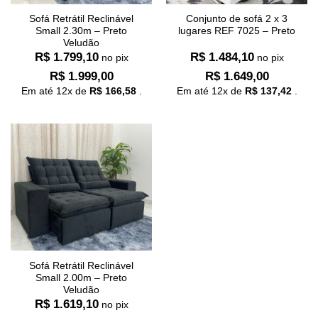
Sofá Retrátil Reclinável
Conjunto de sofá 2 x 3
Small 2.30m – Preto
lugares REF 7025 – Preto
Veludão
R$
1.799,10
R$
1.484,10
no pix
no pix
R$
1.999,00
R$
1.649,00
Em até
12
x de
R$
166,58
.
Em até
12
x de
R$
137,42
.
Sofá Retrátil Reclinável
Small 2.00m – Preto
Veludão
R$
1.619,10
no pix