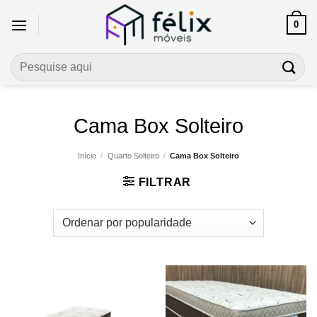
Skip
0
to
content
Pesquisar
por:
Cama Box Solteiro
Início
/
Quarto Solteiro
/
Cama Box Solteiro
FILTRAR