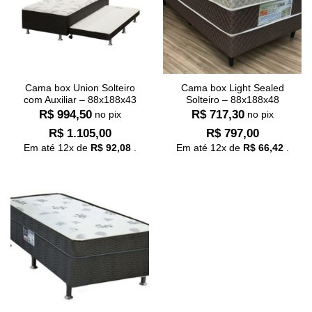
Cama box Union Solteiro
Cama box Light Sealed
com Auxiliar – 88x188x43
Solteiro – 88x188x48
R$
994,50
R$
717,30
no pix
no pix
R$
1.105,00
R$
797,00
Em até
12
x de
R$
92,08
.
Em até
12
x de
R$
66,42
.