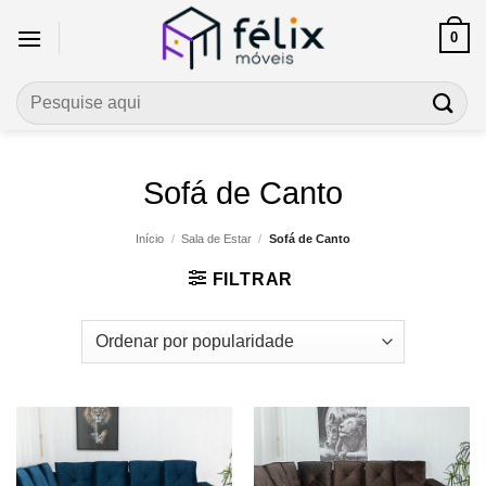
Skip
0
to
content
Pesquisar
por:
Sofá de Canto
Início
/
Sala de Estar
/
Sofá de Canto
FILTRAR