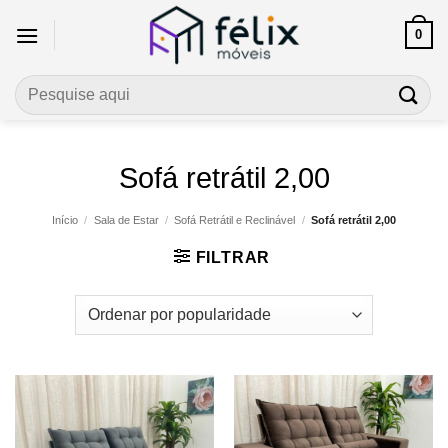
Skip
0
to
content
Pesquisar
por:
Sofá retrátil 2,00
Início
/
Sala de Estar
/
Sofá Retrátil e Reclinável
/
Sofá retrátil 2,00
FILTRAR