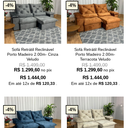
-4%
-4%
Sofá Retrátil Reclinável
Sofá Retrátil Reclinável
Porto Madeiro 2.00m- Cinza
Porto Madeiro 2.00m-
Veludo
Terracota Veludo
R$
1.499,00
R$
1.499,00
R$
1.299,60
R$
1.299,60
no pix
no pix
R$
1.444,00
R$
1.444,00
Em até
12
x de
R$
120,33
.
Em até
12
x de
R$
120,33
.
-4%
-4%