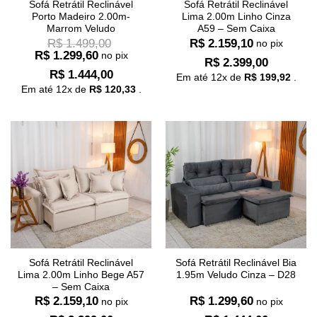
Sofá Retrátil Reclinável
Sofá Retrátil Reclinável
Porto Madeiro 2.00m-
Lima 2.00m Linho Cinza
Marrom Veludo
A59 – Sem Caixa
R$
1.499,00
R$
2.159,10
no pix
R$
1.299,60
no pix
R$
2.399,00
R$
1.444,00
Em até
12
x de
R$
199,92
.
Em até
12
x de
R$
120,33
.
Sofá Retrátil Reclinável
Sofá Retrátil Reclinável Bia
Lima 2.00m Linho Bege A57
1.95m Veludo Cinza – D28
– Sem Caixa
R$
2.159,10
R$
1.299,60
no pix
no pix