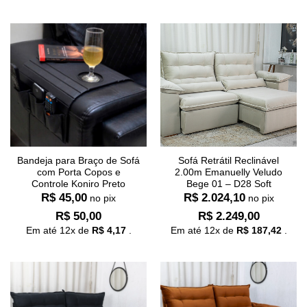
Bandeja para Braço de Sofá
Sofá Retrátil Reclinável
com Porta Copos e
2.00m Emanuelly Veludo
Controle Koniro Preto
Bege 01 – D28 Soft
R$
45,00
R$
2.024,10
no pix
no pix
R$
50,00
R$
2.249,00
Em até
12
x de
R$
4,17
.
Em até
12
x de
R$
187,42
.