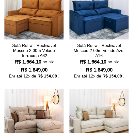
Sofá Retrátil Reclinável
Sofá Retrátil Reclinável
Moscou 2.00m Veludo
Moscou 2.00m Veludo Azul
Terracota A62
A16
R$
1.664,10
R$
1.664,10
no pix
no pix
R$
1.849,00
R$
1.849,00
Em até
12
x de
R$
154,08
.
Em até
12
x de
R$
154,08
.