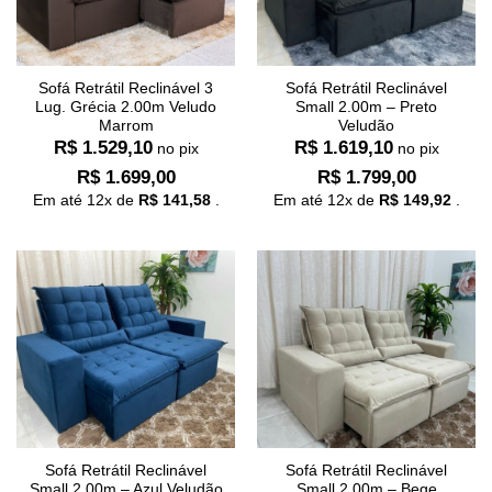
Sofá Retrátil Reclinável 3
Sofá Retrátil Reclinável
Lug. Grécia 2.00m Veludo
Small 2.00m – Preto
Marrom
Veludão
R$
1.529,10
R$
1.619,10
no pix
no pix
R$
1.699,00
R$
1.799,00
Em até
12
x de
R$
141,58
.
Em até
12
x de
R$
149,92
.
Sofá Retrátil Reclinável
Sofá Retrátil Reclinável
Small 2.00m – Azul Veludão
Small 2.00m – Bege