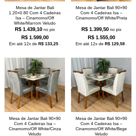
Mesa de Jantar Bali
Mesa de Jantar Bali 90×90
1.20×0.80 Com 4 Cadeiras
Com 4 Cadeiras Isa –
Isa – Cinamomo/Off
Cinamomo/Off White/Preta
White/Marrom Veludo
R$
1.439,10
R$
1.399,50
no pix
no pix
R$
1.599,00
R$
1.555,00
Em até
12
x de
R$
133,25
.
Em até
12
x de
R$
129,58
.
Mesa de Jantar Bali 90×90
Mesa de Jantar Bali 90×90
Com 4 Cadeiras Isa –
Com 4 Cadeiras Isa –
Cinamomo/Off White/Cinza
Cinamomo/Off White/Bege
Veludo
Veludo