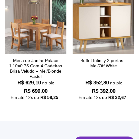
Mesa de Jantar Palace
Buffet Infinity 2 portas –
1.10×0.75 Com 4 Cadeiras
Mel/Off White
Brisa Veludo – Mel/Blonde
Pastel
R$
629,10
R$
352,80
no pix
no pix
R$
699,00
R$
392,00
Em até
12
x de
R$
58,25
.
Em até
12
x de
R$
32,67
.