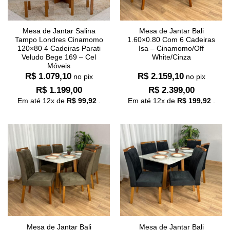
Mesa de Jantar Salina
Mesa de Jantar Bali
Tampo Londres Cinamomo
1.60×0.80 Com 6 Cadeiras
120×80 4 Cadeiras Parati
Isa – Cinamomo/Off
Veludo Bege 169 – Cel
White/Cinza
Móveis
R$
1.079,10
R$
2.159,10
no pix
no pix
R$
1.199,00
R$
2.399,00
Em até
12
x de
R$
99,92
.
Em até
12
x de
R$
199,92
.
Mesa de Jantar Bali
Mesa de Jantar Bali