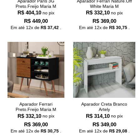
Aparador Paris 3G
Aparador Ferrari Nature.Off
Preto.Freijo Maria M
White Maria M
R$
404,10
R$
332,10
no pix
no pix
R$
449,00
R$
369,00
Em até
12
x de
R$
37,42
.
Em até
12
x de
R$
30,75
.
Aparador Ferrari
Aparador Creta Branco
Preto.Freijo Maria M
Artely
R$
332,10
R$
314,10
no pix
no pix
R$
369,00
R$
349,00
Em até
12
x de
R$
30,75
.
Em até
12
x de
R$
29,08
.