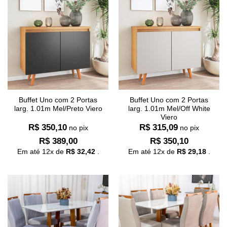
Buffet Uno com 2 Portas
Buffet Uno com 2 Portas
larg. 1.01m Mel/Preto Viero
larg. 1.01m Mel/Off White
Viero
R$
350,10
R$
315,09
no pix
no pix
R$
389,00
R$
350,10
Em até
12
x de
R$
32,42
.
Em até
12
x de
R$
29,18
.