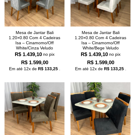
Mesa de Jantar Bali
Mesa de Jantar Bali
1.20×0.80 Com 4 Cadeiras
1.20×0.80 Com 4 Cadeiras
Isa – Cinamomo/Off
Isa – Cinamomo/Off
White/Cinza Veludo
White/Bege Veludo
R$
1.439,10
R$
1.439,10
no pix
no pix
R$
1.599,00
R$
1.599,00
Em até
12
x de
R$
133,25
.
Em até
12
x de
R$
133,25
.