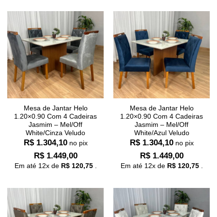
Mesa de Jantar Helo
Mesa de Jantar Helo
1.20×0.90 Com 4 Cadeiras
1.20×0.90 Com 4 Cadeiras
Jasmim – Mel/Off
Jasmim – Mel/Off
White/Cinza Veludo
White/Azul Veludo
R$
1.304,10
R$
1.304,10
no pix
no pix
R$
1.449,00
R$
1.449,00
Em até
12
x de
R$
120,75
.
Em até
12
x de
R$
120,75
.