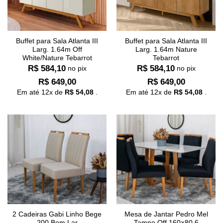
Buffet para Sala Atlanta III
Buffet para Sala Atlanta III
Larg. 1.64m Off
Larg. 1.64m Nature
White/Nature Tebarrot
Tebarrot
R$
584,10
R$
584,10
no pix
no pix
R$
649,00
R$
649,00
Em até
12
x de
R$
54,08
.
Em até
12
x de
R$
54,08
.
2 Cadeiras Gabi Linho Bege
Mesa de Jantar Pedro Mel
200 Bom Lar
Tampo Off 160×80 6