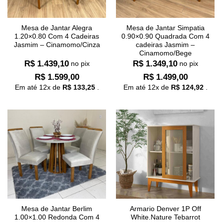
Mesa de Jantar Alegra
Mesa de Jantar Simpatia
1.20×0.80 Com 4 Cadeiras
0.90×0.90 Quadrada Com 4
Jasmim – Cinamomo/Cinza
cadeiras Jasmim –
Cinamomo/Bege
R$
1.439,10
R$
1.349,10
no pix
no pix
R$
1.599,00
R$
1.499,00
Em até
12
x de
R$
133,25
.
Em até
12
x de
R$
124,92
.
Mesa de Jantar Berlim
Armario Denver 1P Off
1.00×1.00 Redonda Com 4
White.Nature Tebarrot