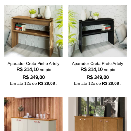
Aparador Creta Pinho Artely
Aparador Creta Preto Artely
R$
314,10
R$
314,10
no pix
no pix
R$
349,00
R$
349,00
Em até
12
x de
R$
29,08
.
Em até
12
x de
R$
29,08
.