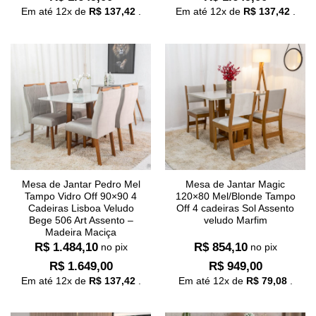
Em até
12
x de
R$
137,42
.
Em até
12
x de
R$
137,42
.
Mesa de Jantar Pedro Mel
Mesa de Jantar Magic
Tampo Vidro Off 90×90 4
120×80 Mel/Blonde Tampo
Cadeiras Lisboa Veludo
Off 4 cadeiras Sol Assento
Bege 506 Art Assento –
veludo Marfim
Madeira Maciça
R$
1.484,10
R$
854,10
no pix
no pix
R$
1.649,00
R$
949,00
Em até
12
x de
R$
137,42
.
Em até
12
x de
R$
79,08
.