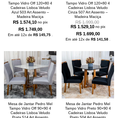
Tampo Vidro Off 120×80 4
Tampo Vidro Off 120×80 4
Cadeiras Lisboa Veludo
Cadeiras Lisboa Veludo
Azul 503 Art Assento –
Cinza 507 Art Assento –
Madeira Maciça
Madeira Maciça
R$
1.574,10
R$
1.999,00
no pix
R$
1.529,10
no pix
R$
1.749,00
R$
1.699,00
Em até
12
x de
R$
145,75
.
Em até
12
x de
R$
141,58
.
Mesa de Jantar Pedro Mel
Mesa de Jantar Pedro Mel
Tampo Vidro Off 90×90 4
Tampo Vidro Preto 90×90 4
Cadeiras Lisboa Veludo
Cadeiras Lisboa Veludo
Prata 514 Art Assento
Preto 504 Art Assento