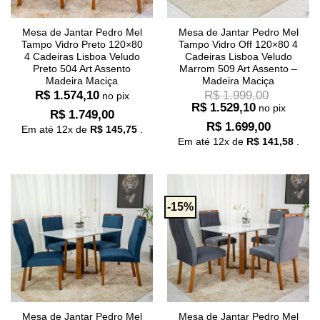
Mesa de Jantar Pedro Mel
Mesa de Jantar Pedro Mel
Tampo Vidro Preto 120×80
Tampo Vidro Off 120×80 4
4 Cadeiras Lisboa Veludo
Cadeiras Lisboa Veludo
Preto 504 Art Assento
Marrom 509 Art Assento –
Madeira Maciça
Madeira Maciça
R$
1.574,10
R$
1.999,00
no pix
R$
1.529,10
no pix
R$
1.749,00
R$
1.699,00
Em até
12
x de
R$
145,75
.
Em até
12
x de
R$
141,58
.
-15%
Mesa de Jantar Pedro Mel
Mesa de Jantar Pedro Mel