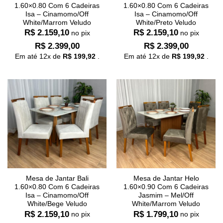
1.60×0.80 Com 6 Cadeiras
1.60×0.80 Com 6 Cadeiras
Isa – Cinamomo/Off
Isa – Cinamomo/Off
White/Marrom Veludo
White/Preto Veludo
R$
2.159,10
R$
2.159,10
no pix
no pix
R$
2.399,00
R$
2.399,00
Em até
12
x de
R$
199,92
.
Em até
12
x de
R$
199,92
.
Mesa de Jantar Bali
Mesa de Jantar Helo
1.60×0.80 Com 6 Cadeiras
1.60×0.90 Com 6 Cadeiras
Isa – Cinamomo/Off
Jasmim – Mel/Off
White/Bege Veludo
White/Marrom Veludo
R$
2.159,10
R$
1.799,10
no pix
no pix