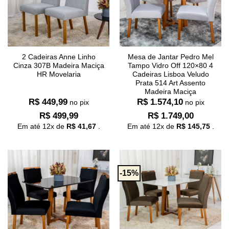
2 Cadeiras Anne Linho
Mesa de Jantar Pedro Mel
Cinza 307B Madeira Maciça
Tampo Vidro Off 120×80 4
HR Movelaria
Cadeiras Lisboa Veludo
Prata 514 Art Assento
Madeira Maciça
R$
449,99
R$
1.574,10
no pix
no pix
R$
499,99
R$
1.749,00
Em até
12
x de
R$
41,67
.
Em até
12
x de
R$
145,75
.
-15%