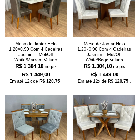
Mesa de Jantar Helo
Mesa de Jantar Helo
1.20×0.90 Com 4 Cadeiras
1.20×0.90 Com 4 Cadeiras
Jasmim – Mel/Off
Jasmim – Mel/Off
White/Marrom Veludo
White/Bege Veludo
R$
1.304,10
R$
1.304,10
no pix
no pix
R$
1.449,00
R$
1.449,00
Em até
12
x de
R$
120,75
.
Em até
12
x de
R$
120,75
.