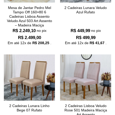
Mesa de Jantar Pedro Mel
2 Cadeiras Lunara Veludo
Tampo Off 160×80 6
Azul Rufato
Cadeiras Lisboa Assento
Veludo Azul 503 Art Assento
– Madeira Maciça
R$
2.249,10
R$
449,99
no pix
no pix
R$
2.499,00
R$
499,99
Em até
12
x de
R$
208,25
.
Em até
12
x de
R$
41,67
.
2 Cadeiras Lunara Linho
2 Cadeiras Lisboa Veludo
Bege 07 Rufato
Rose 501 Madeira Maciça
Art Assento