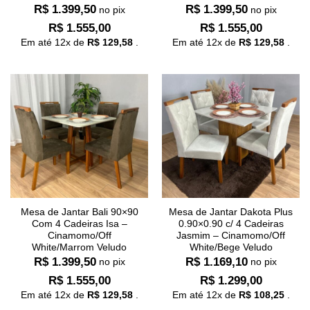
R$
1.399,50
R$
1.399,50
no pix
no pix
R$
1.555,00
R$
1.555,00
Em até
12
x de
R$
129,58
.
Em até
12
x de
R$
129,58
.
Mesa de Jantar Bali 90×90
Mesa de Jantar Dakota Plus
Com 4 Cadeiras Isa –
0.90×0.90 c/ 4 Cadeiras
Cinamomo/Off
Jasmim – Cinamomo/Off
White/Marrom Veludo
White/Bege Veludo
R$
1.399,50
R$
1.169,10
no pix
no pix
R$
1.555,00
R$
1.299,00
Em até
12
x de
R$
129,58
.
Em até
12
x de
R$
108,25
.