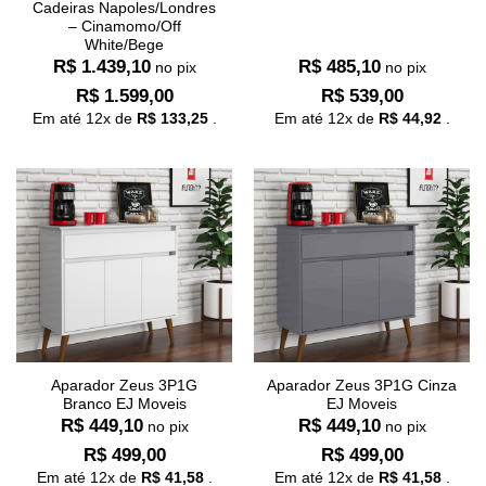
Cadeiras Napoles/Londres
– Cinamomo/Off
White/Bege
R$
1.439,10
R$
485,10
no pix
no pix
R$
1.599,00
R$
539,00
Em até
12
x de
R$
133,25
.
Em até
12
x de
R$
44,92
.
Aparador Zeus 3P1G
Aparador Zeus 3P1G Cinza
Branco EJ Moveis
EJ Moveis
R$
449,10
R$
449,10
no pix
no pix
R$
499,00
R$
499,00
Em até
12
x de
R$
41,58
.
Em até
12
x de
R$
41,58
.