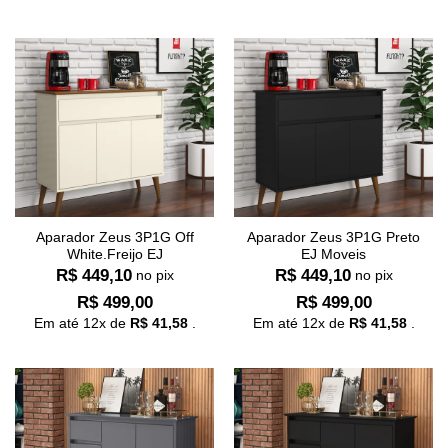
Aparador Zeus 3P1G Off
Aparador Zeus 3P1G Preto
White.Freijo EJ
EJ Moveis
R$
449,10
R$
449,10
no pix
no pix
R$
499,00
R$
499,00
Em até
12
x de
R$
41,58
.
Em até
12
x de
R$
41,58
.