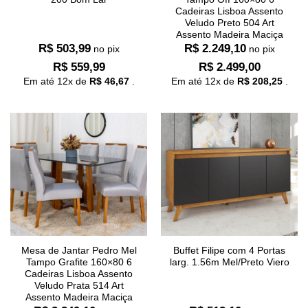
Cadeiras Lisboa Assento
Veludo Preto 504 Art
Assento Madeira Maciça
R$
503,99
R$
2.249,10
no pix
no pix
R$
559,99
R$
2.499,00
Em até
12
x de
R$
46,67
.
Em até
12
x de
R$
208,25
.
Mesa de Jantar Pedro Mel
Buffet Filipe com 4 Portas
Tampo Grafite 160×80 6
larg. 1.56m Mel/Preto Viero
Cadeiras Lisboa Assento
Veludo Prata 514 Art
Assento Madeira Maciça