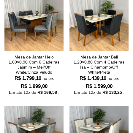
Mesa de Jantar Helo
Mesa de Jantar Bali
1.60×0.90 Com 6 Cadeiras
1.20×0.80 Com 4 Cadeiras
Jasmim – Mel/Off
Isa – Cinamomo/Off
White/Cinza Veludo
White/Preta
R$
1.799,10
R$
1.439,10
no pix
no pix
R$
1.999,00
R$
1.599,00
Em até
12
x de
R$
166,58
.
Em até
12
x de
R$
133,25
.