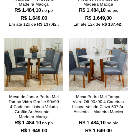
Madeira Maciça
Madeira Maciça
R$
1.484,10
R$
1.484,10
no pix
no pix
R$
1.649,00
R$
1.649,00
Em até
12
x de
R$
137,42
.
Em até
12
x de
R$
137,42
.
Mesa de Jantar Pedro Mel
Mesa Pedro Mel Tampo
Tampo Vidro Grafite 90×90
Vidro Off 90×90 4 Cadeiras
4 Cadeiras Lisboa Veludo
Lisboa Veludo Cinza 507 Art
Grafite Art Assento –
Assento – Madeira Maciça
Madeira Maciça
R$
1.484,10
R$
1.484,10
no pix
no pix
R$
1.649,00
R$
1.649,00