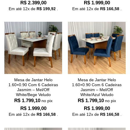
R$
2.399,00
R$
1.999,00
Em até
12
x de
R$
199,92
.
Em até
12
x de
R$
166,58
.
Mesa de Jantar Helo
Mesa de Jantar Helo
1.60×0.90 Com 6 Cadeiras
1.60×0.90 Com 6 Cadeiras
Jasmim – Mel/Off
Jasmim – Mel/Off
White/Bege Veludo
White/Azul Veludo
R$
1.799,10
R$
1.799,10
no pix
no pix
R$
1.999,00
R$
1.999,00
Em até
12
x de
R$
166,58
.
Em até
12
x de
R$
166,58
.