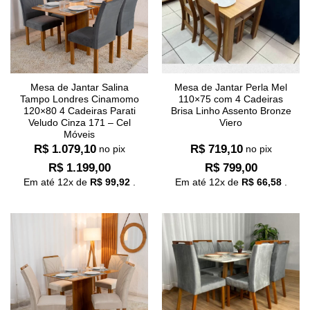
Mesa de Jantar Salina
Mesa de Jantar Perla Mel
Tampo Londres Cinamomo
110×75 com 4 Cadeiras
120×80 4 Cadeiras Parati
Brisa Linho Assento Bronze
Veludo Cinza 171 – Cel
Viero
Móveis
R$
1.079,10
R$
719,10
no pix
no pix
R$
1.199,00
R$
799,00
Em até
12
x de
R$
99,92
.
Em até
12
x de
R$
66,58
.