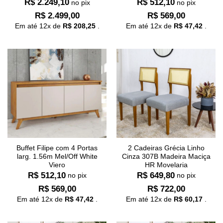
R$
2.249,10
R$
512,10
no pix
no pix
R$
2.499,00
R$
569,00
Em até
12
x de
R$
208,25
.
Em até
12
x de
R$
47,42
.
Buffet Filipe com 4 Portas
2 Cadeiras Grécia Linho
larg. 1.56m Mel/Off White
Cinza 307B Madeira Maciça
Viero
HR Movelaria
R$
512,10
R$
649,80
no pix
no pix
R$
569,00
R$
722,00
Em até
12
x de
R$
47,42
.
Em até
12
x de
R$
60,17
.