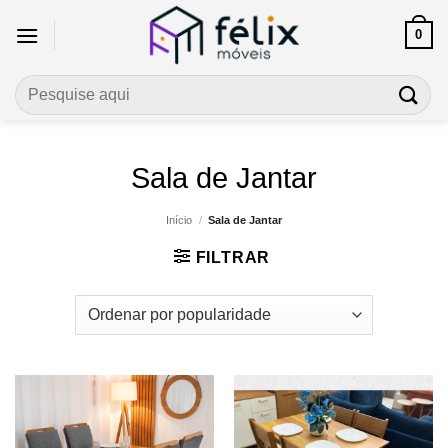
Skip
0
to
content
Pesquisar
por:
Sala de Jantar
Início
/
Sala de Jantar
FILTRAR