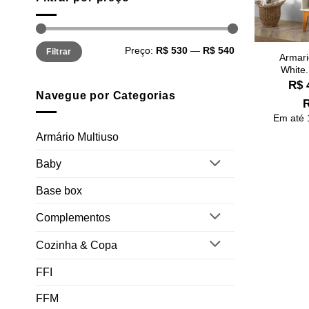
Preço
Preço
Preço:
R$ 530
—
R$ 540
Filtrar
mínimo
máximo
Armari
White.
R$
Navegue por Categorias
Em até
Armário Multiuso
Baby
Base box
Complementos
Cozinha & Copa
FFI
FFM