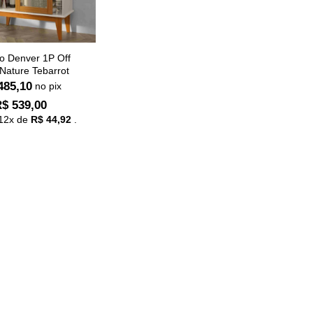
o Denver 1P Off
Nature Tebarrot
485,10
no pix
R$
539,00
12
x de
R$
44,92
.