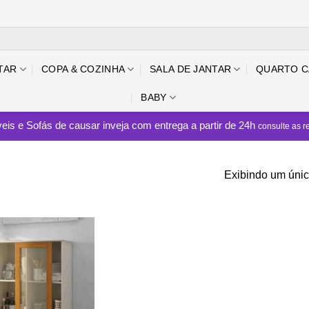
TAR
COPA & COZINHA
SALA DE JANTAR
QUARTO C
BABY
eis e Sofás de causar inveja com entrega a partir de 24h
consulte as r
Exibindo um únic