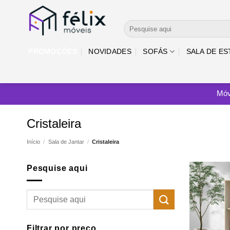
Skip
to
Pesquisar
content
por:
PROMOÇÕES
NOVIDADES
SOFÁS
SALA DE ES
Móv
Cristaleira
Início
/
Sala de Jantar
/
Cristaleira
Pesquise aqui
Filtrar por preço