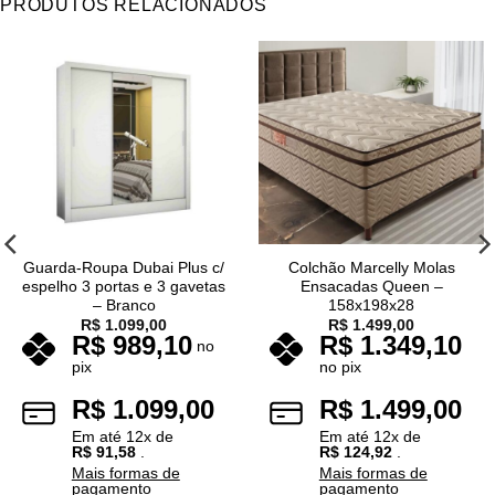
PRODUTOS RELACIONADOS
Guarda-Roupa Dubai Plus c/
Colchão Marcelly Molas
espelho 3 portas e 3 gavetas
Ensacadas Queen –
– Branco
158x198x28
R$
1.099,00
R$
1.499,00
R$
989,10
R$
1.349,10
no
pix
no pix
R$
1.099,00
R$
1.499,00
Em até
12
x de
Em até
12
x de
R$
91,58
.
R$
124,92
.
Mais formas de
Mais formas de
pagamento
pagamento