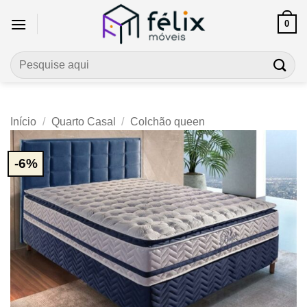
Skip
0
to
content
Pesquisar
por:
Início
/
Quarto Casal
/
Colchão queen
-6%