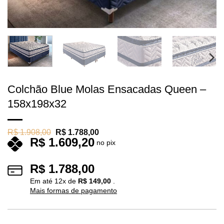
Colchão Blue Molas Ensacadas Queen –
158x198x32
O
O
R$
1.908,00
R$
1.788,00
R$
1.609,20
preço
preço
no pix
original
atual
era:
é:
R$ 1.908,00.
R$ 1.788,00.
R$
1.788,00
Em até
12
x de
R$
149,00
.
Mais formas de pagamento