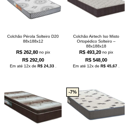
Colchão Pérola Solteiro D20
Colchão Airtech Iso Misto
88x188x12
Ortopédico Solteiro –
88x188x18
R$
262,80
R$
493,20
no pix
no pix
R$
292,00
R$
548,00
Em até
12
x de
R$
24,33
.
Em até
12
x de
R$
45,67
.
-7%