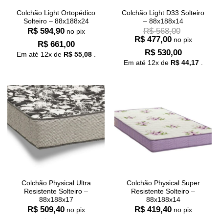
Colchão Light Ortopédico
Colchão Light D33 Solteiro
Solteiro – 88x188x24
– 88x188x14
R$
594,90
R$
568,00
no pix
R$
477,00
no pix
R$
661,00
R$
530,00
Em até
12
x de
R$
55,08
.
Em até
12
x de
R$
44,17
.
Colchão Physical Ultra
Colchão Physical Super
Resistente Solteiro –
Resistente Solteiro –
88x188x17
88x188x14
R$
509,40
R$
419,40
no pix
no pix