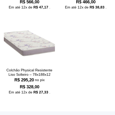
R$
566,00
R$
466,00
Em até
12
x de
R$
47,17
.
Em até
12
x de
R$
38,83
.
Colchão Physical Resistente
Liso Solteiro – 78x188x12
R$
295,20
no pix
R$
328,00
Em até
12
x de
R$
27,33
.