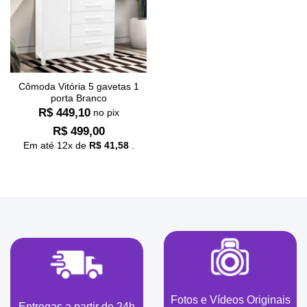
Cômoda Vitória 5 gavetas 1
porta Branco
R$
449,10
no pix
R$
499,00
Em até
12
x de
R$
41,58
.
Fotos e Vídeos Originais
Entregas a partir de 24h