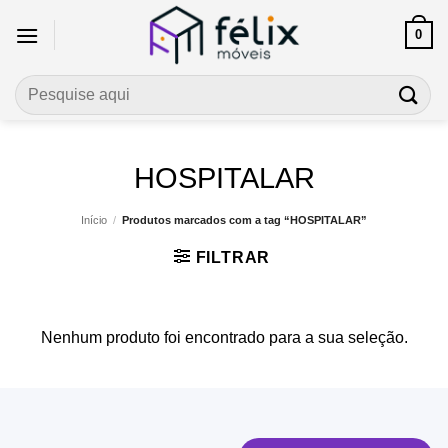
Skip
0
to
content
Pesquisar
por:
HOSPITALAR
Início
/
Produtos marcados com a tag “HOSPITALAR”
FILTRAR
Nenhum produto foi encontrado para a sua seleção.