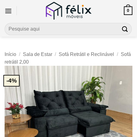
Skip
0
to
content
Pesquisar
por:
Início
/
Sala de Estar
/
Sofá Retrátil e Reclinável
/
Sofá
retrátil 2,00
-4%