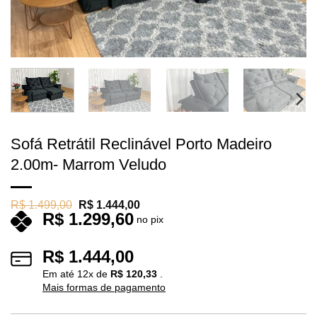
Sofá Retrátil Reclinável Porto Madeiro
2.00m- Marrom Veludo
O
O
R$
1.499,00
R$
1.444,00
R$
1.299,60
preço
preço
no pix
original
atual
era:
é:
R$ 1.499,00.
R$ 1.444,00.
R$
1.444,00
Em até
12
x de
R$
120,33
.
Mais formas de pagamento