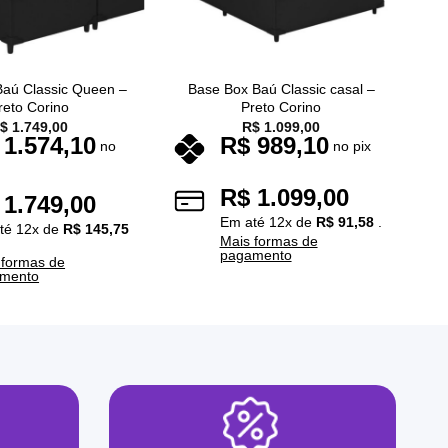
Baú Classic Queen –
Base Box Baú Classic casal –
reto Corino
Preto Corino
$
1.749,00
R$
1.099,00
1.574,10
R$
989,10
no
no pix
R$
1.099,00
1.749,00
Em até
12
x de
R$
91,58
.
té
12
x de
R$
145,75
Mais formas de
pagamento
 formas de
mento