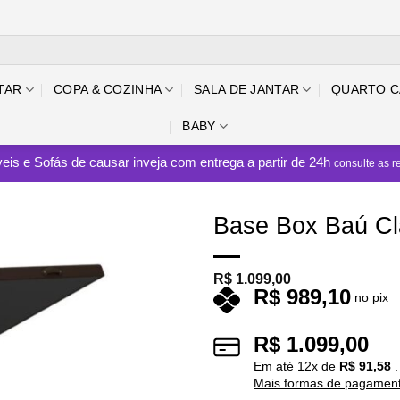
TAR
COPA & COZINHA
SALA DE JANTAR
QUARTO C
BABY
eis e Sofás de causar inveja com entrega a partir de 24h
consulte as r
Base Box Baú Cl
R$
1.099,00
R$
989,10
no pix
R$
1.099,00
Em até
12
x de
R$
91,58
.
Mais formas de pagamen