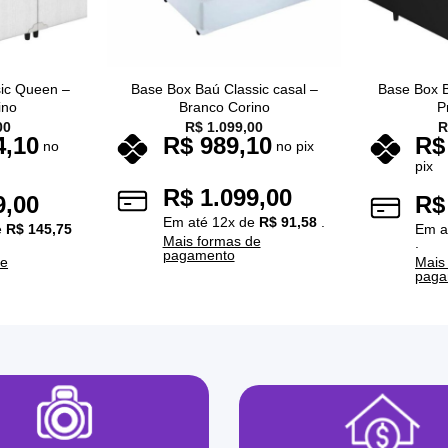
ic Queen –
Base Box Baú Classic casal –
Base Box 
ino
Branco Corino
P
00
R$
1.099,00
R
4,10
R$
989,10
R$
no
no pix
pix
R$
1.099,00
9,00
R$
Em até
12
x de
R$
91,58
.
e
R$
145,75
Em a
Mais formas de
.
pagamento
de
Mais
paga