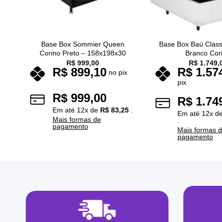
Base Box Sommier Queen
Base Box Baú Class
Corino Preto – 158x198x30
Branco Cor
R$
999,00
R$
1.749,
R$
899,10
R$
1.57
no pix
pix
R$
999,00
R$
1.74
Em até
12
x de
R$
83,25
.
Em até
12
x d
Mais formas de
.
pagamento
Mais formas 
pagamento