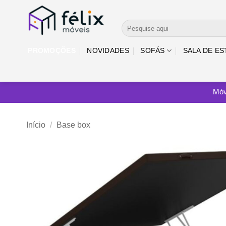
Skip
to
Pesquisar
content
por:
PROMOÇÕES
NOVIDADES
SOFÁS
SALA DE ES
Móv
Início
/
Base box