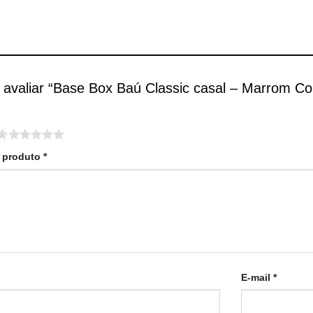
a avaliar “Base Box Baú Classic casal – Marrom Co
o produto
*
E-mail
*