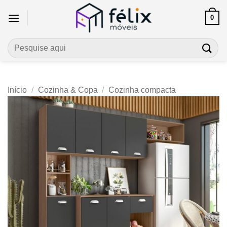
Skip
0
to
content
Pesquisar
por:
Início
/
Cozinha & Copa
/
Cozinha compacta