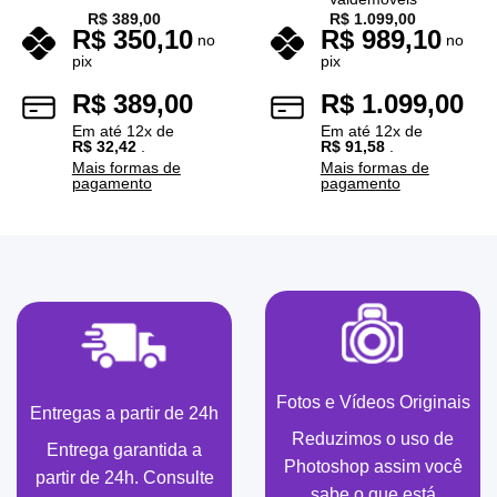
R$
389,00
R$
1.099,00
R$
350,10
R$
989,10
no
no
pix
pix
R$
389,00
R$
1.099,00
Em até
12
x de
Em até
12
x de
R$
32,42
.
R$
91,58
.
Mais formas de
Mais formas de
pagamento
pagamento
Fotos e Vídeos Originais
Entregas a partir de 24h
Reduzimos o uso de
Entrega garantida a
Photoshop assim você
partir de 24h. Consulte
sabe o que está