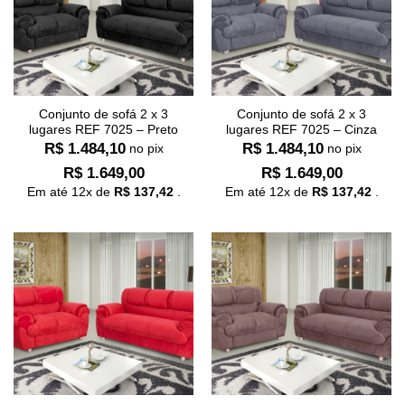
Conjunto de sofá 2 x 3
Conjunto de sofá 2 x 3
lugares REF 7025 – Preto
lugares REF 7025 – Cinza
R$
1.484,10
R$
1.484,10
no pix
no pix
R$
1.649,00
R$
1.649,00
Em até
12
x de
R$
137,42
.
Em até
12
x de
R$
137,42
.