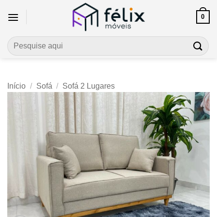
Skip
0
to
content
Pesquisar
por:
Início
/
Sofá
/
Sofá 2 Lugares