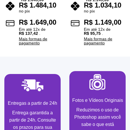
R$
1.484,10
R$
1.034,10
no pix
no pix
R$
1.649,00
R$
1.149,00
Em até
12
x de
Em até
12
x de
R$
137,42
.
R$
95,75
.
Mais formas de
Mais formas de
pagamento
pagamento
Fotos e Vídeos Originais
Entregas a partir de 24h
Reduzimos o uso de
Entrega garantida a
Photoshop assim você
partir de 24h. Consulte
sabe o que está
os prazos para sua