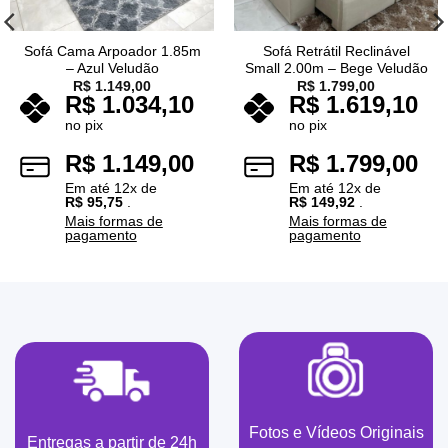
Sofá Cama Arpoador 1.85m
Sofá Retrátil Reclinável
– Azul Veludão
Small 2.00m – Bege Veludão
R$
1.149,00
R$
1.799,00
R$
1.034,10
R$
1.619,10
no pix
no pix
R$
1.149,00
R$
1.799,00
Em até
12
x de
Em até
12
x de
R$
95,75
.
R$
149,92
.
Mais formas de
Mais formas de
pagamento
pagamento
Fotos e Vídeos Originais
Entregas a partir de 24h