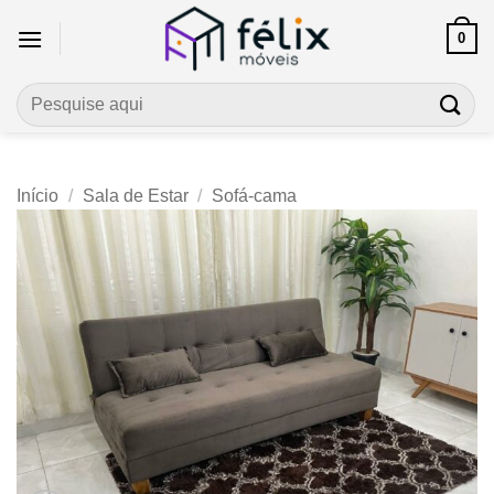
Skip
0
to
content
Pesquisar
por:
Início
/
Sala de Estar
/
Sofá-cama