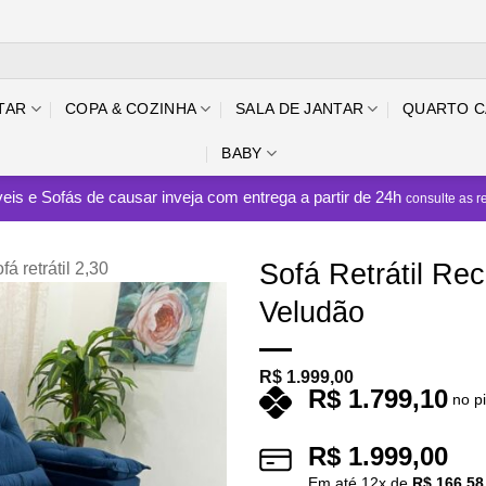
TAR
COPA & COZINHA
SALA DE JANTAR
QUARTO C
BABY
eis e Sofás de causar inveja com entrega a partir de 24h
consulte as r
Sofá Retrátil Re
fá retrátil 2,30
Veludão
R$
1.999,00
R$
1.799,10
no p
R$
1.999,00
Em até
12
x de
R$
166,58