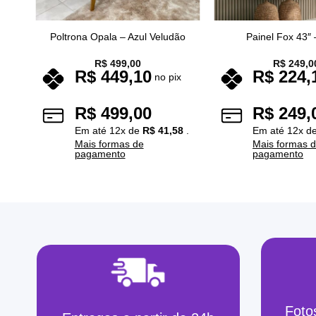
Poltrona Opala – Azul Veludão
Painel Fox 43″ 
R$
499,00
R$
249,0
R$
449,10
R$
224,
x
no pix
R$
499,00
R$
249,
5
.
Em até
12
x de
R$
41,58
.
Em até
12
x d
Mais formas de
Mais formas 
pagamento
pagamento
Foto