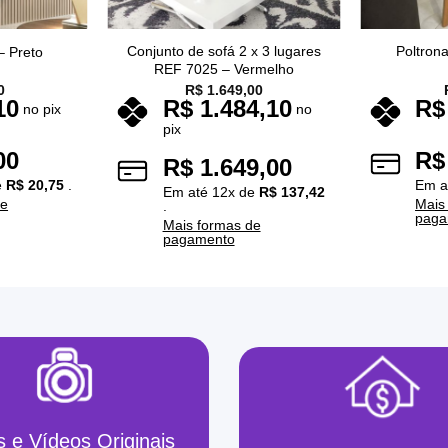
Conjunto de sofá 2 x 3 lugares
Poltron
– Preto
REF 7025 – Vermelho
0
R$
1.649,00
10
R$
1.484,10
R$
no pix
no
pix
00
R$
R$
1.649,00
e
R$
20,75
.
Em a
Em até
12
x de
R$
137,42
de
Mais
.
paga
Mais formas de
pagamento
s e Vídeos Originais