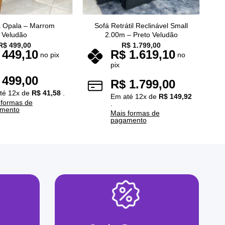
a Opala – Marrom
Sofá Retrátil Reclinável Small
Veludão
2.00m – Preto Veludão
R$
499,00
R$
1.799,00
449,10
R$
1.619,10
no pix
no
pix
499,00
R$
1.799,00
té
12
x de
R$
41,58
.
Em até
12
x de
R$
149,92
 formas de
.
mento
Mais formas de
pagamento