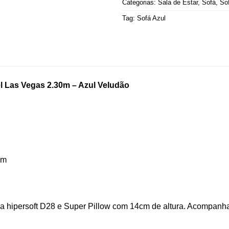
Categorias:
Sala de Estar
,
Sofá
,
Sof
Tag:
Sofá Azul
el Las Vegas 2.30m – Azul Veludão
5m
hipersoft D28 e Super Pillow com 14cm de altura. Acompanha