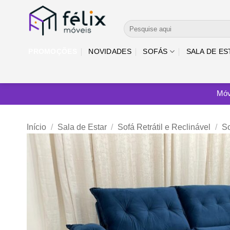
Skip
to
Pesquisar
content
por:
PROMOÇÕES
NOVIDADES
SOFÁS
SALA DE ES
Móv
Início
/
Sala de Estar
/
Sofá Retrátil e Reclinável
/
So